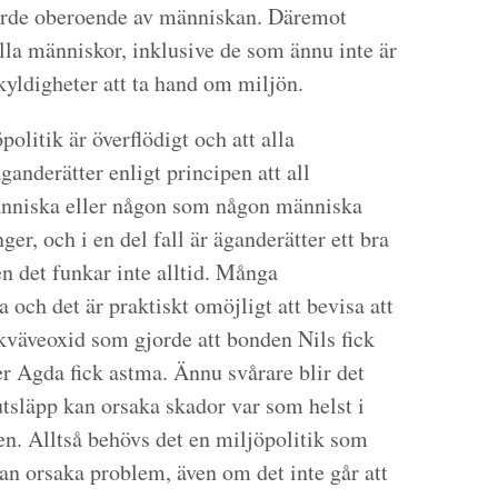
värde oberoende av människan. Däremot
lla människor, inklusive de som ännu inte är
skyldigheter att ta hand om miljön.
politik är överflödigt och att alla
nderätter enligt principen att all
änniska eller någon som någon människa
r, och i en del fall är äganderätter ett bra
n det funkar inte alltid. Många
 och det är praktiskt omöjligt att bevisa att
 kväveoxid som gjorde att bonden Nils fick
er Agda fick astma. Ännu svårare blir det
tsläpp kan orsaka skador var som helst i
den. Alltså behövs det en miljöpolitik som
an orsaka problem, även om det inte går att