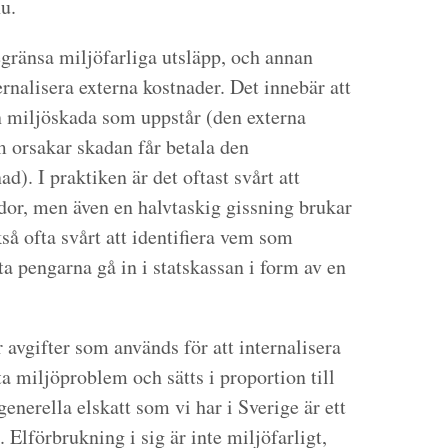
u.
begränsa miljöfarliga utsläpp, och annan
ernalisera externa kostnader. Det innebär att
 miljöskada som uppstår (den externa
om orsakar skadan får betala den
d). I praktiken är det oftast svårt att
dor, men även en halvtaskig gissning brukar
så ofta svårt att identifiera vem som
a pengarna gå in i statskassan i form av en
r avgifter som används för att internalisera
a miljöproblem och sätts i proportion till
enerella elskatt som vi har i Sverige är ett
Elförbrukning i sig är inte miljöfarligt,