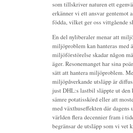
som tillskriver naturen ett egen
erkänner vi ett ansvar gentemot a
födda, vilket ger oss vittgående 
En del nyliberaler menar att miljö
miljöproblem kan hanteras med äga
miljöförstörelse skadar någon m
äger. Resonemanget har sina poänge
sätt att hantera miljöproblem. Me
miljöpåverkande utsläpp är diffusa
just DHL:s lastbil släppte ut den
sämre potatisskörd eller att most
med växthuseffekten där dagens u
världen flera decennier fram i ti
begränsar de utsläpp som vi vet k