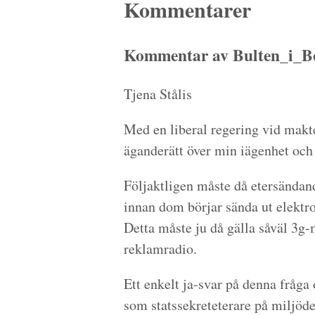
Kommentarer
Kommentar av Bulten_i_Bo
Tjena Stålis
Med en liberal regering vid makte
äganderätt över min iägenhet oc
Följaktligen måste då etersänd
innan dom börjar sända ut elektr
Detta måste ju då gälla såväl 3g
reklamradio.
Ett enkelt ja-svar på denna fråga 
som statssekreteterare på miljöd