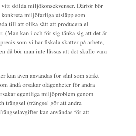
r vitt skilda miljökonsekvenser. Därför bör
e konkreta miljöfarliga utsläpp som
da till att olika sätt att producera el
. (Man kan i och för sig tänka sig att det är
, precis som vi har fiskala skatter på arbete,
men då bör man inte låssas att det skulle vara
der kan även användas för sånt som strikt
som ändå orsakar olägenheter för andra
r orsakar egentliga miljöproblem genom
h trängsel (trängsel gör att andra
Trängselavgifter kan användas för att
.