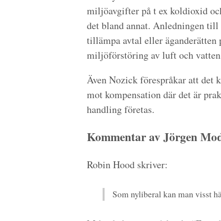
miljöavgifter på t ex koldioxid oc
det bland annat. Anledningen till a
tillämpa avtal eller äganderätten p
miljöförstöring av luft och vatte
Även Nozick förespråkar att det ka
mot kompensation där det är prakt
handling företas.
Kommentar av Jörgen Modi
Robin Hood skriver:
Som nyliberal kan man visst 