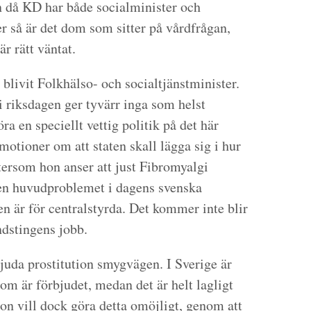
n då KD har både socialminister och
er så är det dom som sitter på vårdfrågan,
r rätt väntat.
 blivit Folkhälso- och socialtjänstminister.
 riksdagen ger tyvärr inga som helst
a en speciellt vettig politik på det här
otioner om att staten skall lägga sig i hur
tersom hon anser att just Fibromyalgi
Men huvudproblemet i dagens svenska
en är för centralstyrda. Det kommer inte blir
andstingens jobb.
juda prostitution smygvägen. I Sverige är
som är förbjudet, medan det är helt lagligt
son vill dock göra detta omöjligt, genom att