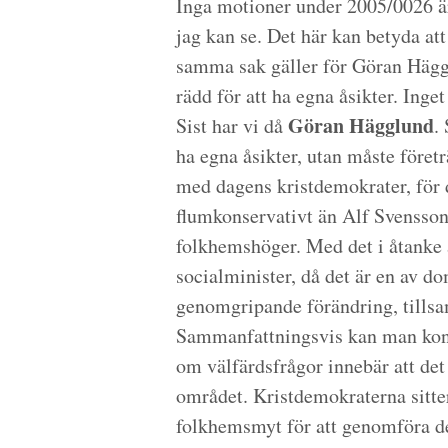
Inga motioner under 2005/0026 ä
jag kan se. Det här kan betyda at
samma sak gäller för Göran Häggl
rädd för att ha egna åsikter. Inge
Göran Hägglund
Sist har vi då
.
ha egna åsikter, utan måste företr
med dagens kristdemokrater, för 
flumkonservativt än Alf Svenssons 
folkhemshöger. Med det i åtanke är
socialminister, då det är en av 
genomgripande förändring, tills
Sammanfattningsvis kan man kons
om välfärdsfrågor innebär att de
området. Kristdemokraterna sitte
folkhemsmyt för att genomföra 