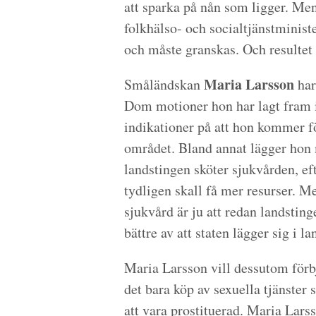
att sparka på nån som ligger. Me
folkhälso- och socialtjänstminist
och måste granskas. Och resultet ä
Maria Larsson
Småländskan
har
Dom motioner hon har lagt fram i
indikationer på att hon kommer för
området. Bland annat lägger hon m
landstingen sköter sjukvården, ef
tydligen skall få mer resurser. 
sjukvård är ju att redan landsting
bättre av att staten lägger sig i l
Maria Larsson vill dessutom förb
det bara köp av sexuella tjänster 
att vara prostituerad. Maria Lars