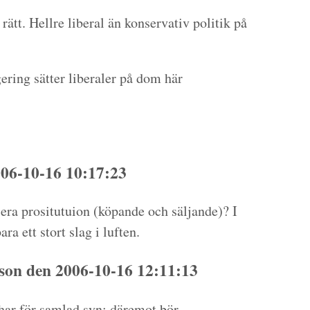
ätt. Hellre liberal än konservativ politik på
ering sätter liberaler på dom här
06-10-16 10:17:23
era prositutuion (köpande och säljande)? I
ara ett stort slag i luften.
son den 2006-10-16 12:11:13
 har för samlad syn; däremot bör