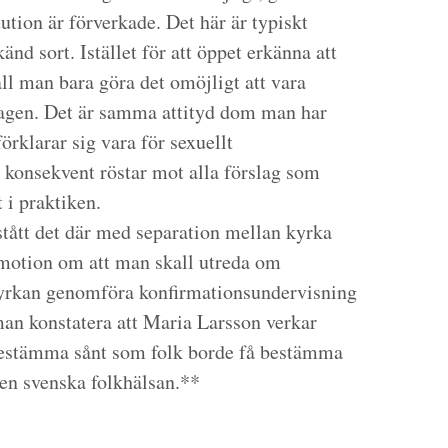
tution är förverkade. Det här är typiskt
änd sort. Istället för att öppet erkänna att
all man bara göra det omöjligt att vara
 lagen. Det är samma attityd dom man har
rklarar sig vara för sexuellt
 konsekvent röstar mot alla förslag som
 i praktiken.
stått det där med separation mellan kyrka
n motion om att man skall utreda om
 kyrkan genomföra konfirmationsundervisning
an konstatera att Maria Larsson verkar
en bestämma sånt som folk borde få bestämma
 den svenska folkhälsan.**