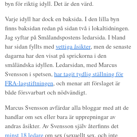
byn för riktig idyll. Det är den värd.
Varje idyll har dock en baksida. I den lilla byn
finns baksidan redan på sidan två i lokaltidningen.
Jag syftar på Smålandspostens ledarsida. I bland
har sidan fyllts med
vettiga åsikter
, men de senaste
dagarna har den visat på sprickorna i den
småländska idyllen. Ledarsidan, med Marcus
Svensson i spetsen,
har tagit tydlig ställning för
FRA-lagstiftningen
, och menar att förslaget är
både försvarbart och nödvändigt.
Marcus Svensson avfärdar alla bloggar med att de
handlar om sex eller bara är upprepningar av
andras åsikter. Av Svensson själv återfinns det
minst 18 ledare
om sex (sexuellt sex, och inte