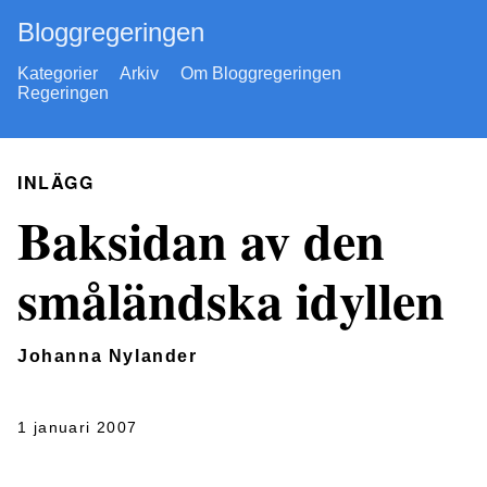
Bloggregeringen
Kategorier
Arkiv
Om Bloggregeringen
Regeringen
INLÄGG
Baksidan av den
småländska idyllen
Johanna Nylander
1 januari 2007