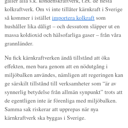
gäller alla s.k. kondenskraftverk, t.ex. de flesta
kolkraftverk. Om vi inte tillåter kärnkraft i Sverige
så kommer i istället
importera kolkraft
som
hushåller lika dåligt – och dessutom släpper ut en
massa koldioxid och hälsofarliga gaser – från våra
grannländer.
Nu fick kärnkraftverken ändå tillstånd att öka
effekten, men bara genom att en nödutgång i
miljöbalken användes, nämligen att regeringen kan
ge särskilt tillstånd till verksamheter som “är av
synnerlig betydelse från allmän synpunkt” trots att
de egentligen inte är förenliga med miljöbalken.
Samma sak riskerar att upprepas när nya
kärnkraftverk ska byggas i Sverige.