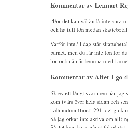
Kommentar av Lennart Reg
“För det kan väl ändå inte vara m
och ha full lön medan skattebetal
Varför inte? I dag står skattebeta
barnet, men du får inte lön för du
lön och nån är hemma med barnet
Kommentar av Alter Ego d
Skrev ett långt svar men när jag s
kom tvärs över hela sidan och sen 
tvåhundranittioett 291, det gick in
Så jag orkar inte skriva om alltin
Så det kanske är något fel på det 