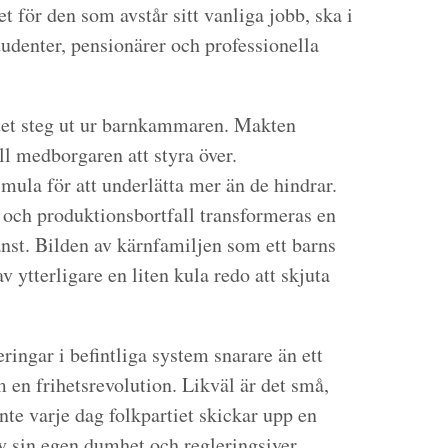
et för den som avstår sitt vanliga jobb, ska i
tudenter, pensionärer och professionella
itet steg ut ur barnkammaren. Makten
till medborgaren att styra över.
mula för att underlätta mer än de hindrar.
 och produktionsbortfall transformeras en
änst. Bilden av kärnfamiljen som ett barns
v ytterligare en liten kula redo att skjuta
ringar i befintliga system snarare än ett
m en frihetsrevolution. Likväl är det små,
inte varje dag folkpartiet skickar upp en
v sin egen dumhet och regleringsiver.