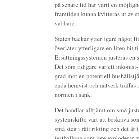
på senare tid har varit en möjligh
framtiden kunna kvitteras ut av s
vabbare.
Staten backar ytterligare något l
överlåter ytterligare en liten bit 
Ersättningssystemen justeras en s
Det som tidigare var ett inkomst-
grad mot en potentiell hushållstj
enda hemvist och nätverk träffas a
normen i sank.
Det handlar alltjämt om små juste
systemskifte värt att beskriva so
små steg i rätt rikting och det är 
testballong som inte exploderar a