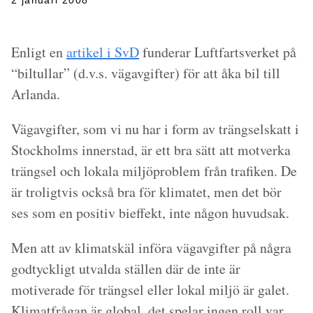
2 januari 2008
Enligt en
artikel i SvD
funderar Luftfartsverket på
“biltullar” (d.v.s. vägavgifter) för att åka bil till
Arlanda.
Vägavgifter, som vi nu har i form av trängselskatt i
Stockholms innerstad, är ett bra sätt att motverka
trängsel och lokala miljöproblem från trafiken. De
är troligtvis också bra för klimatet, men det bör
ses som en positiv bieffekt, inte någon huvudsak.
Men att av klimatskäl införa vägavgifter på några
godtyckligt utvalda ställen där de inte är
motiverade för trängsel eller lokal miljö är galet.
Klimatfrågan är global, det spelar ingen roll var