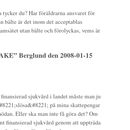
 tycker du? Har föräldrarna ansvaret för
n bälte är det inom det acceptablas
ramsätet utan bälte och förolyckas, vems är
KE” Berglund den 2008-01-15
inansierad sjukvård i landet måste man ju
t &#8221;slösa&#8221; på mina skattepengar
onödan. Eller ska man inte få göra det? Om
t finansierad sjukvård genom att uppträda