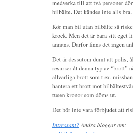
medverka till att två personer dömd
bilbälte. Det kändes inte alls bra.
Kör man bil utan bilbälte så riske
krock. Men det är bara sitt eget l
annans. Därför finns det ingen anle
Det är dessutom dumt att polis, 
resurser åt denna typ av “brott” n
allvarliga brott som t.ex. misshan
hantera ett brott mot bilbältestvå
tusen kronor som döms ut.
Det bör inte vara förbjudet att ris
Intressant?
Andra bloggar om: