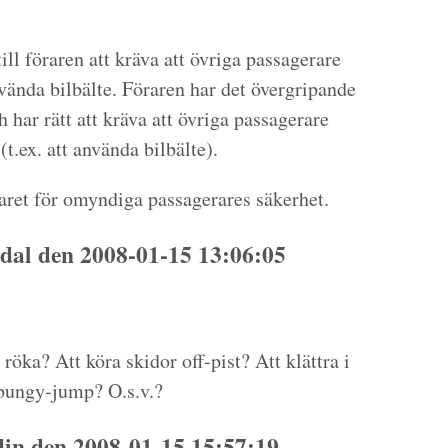
ill föraren att kräva att övriga passagerare
vända bilbälte. Föraren har det övergripande
h har rätt att kräva att övriga passagerare
(t.ex. att använda bilbälte).
varet för omyndiga passagerares säkerhet.
dal den 2008-01-15 13:06:05
röka? Att köra skidor off-pist? Att klättra i
 bungy-jump? O.s.v.?
n den 2008-01-15 15:57:19