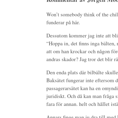
Won’t somebody think of the child
funderar på här.
Dessutom kommer jag inte att bli 
“Hoppa in, det finns inga bälten,
att om han krockar och någon föro
andras skador? Jag tror det blir r
Den enda plats där bilbälte skulle
Baksätet fungerar inte eftersom 
passagerarsätet kan ha en omyndig
juridiskt. Och då kan man fråga 
fara för annan. helt och hållet ist
Annars finge man ju dra till med l