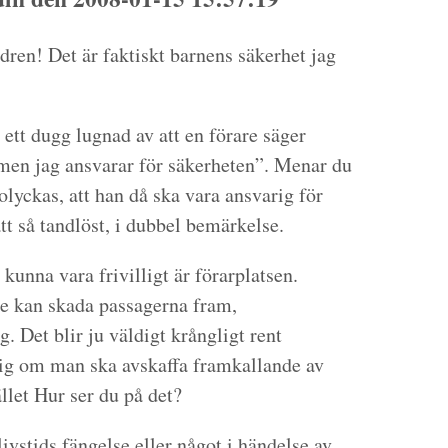
ren! Det är faktiskt barnens säkerhet jag
ett dugg lugnad av att en förare säger
 men jag ansvarar för säkerheten”. Menar du
lyckas, att han då ska vara ansvarig för
ätt så tandlöst, i dubbel bemärkelse.
 kunna vara frivilligt är förarplatsen.
de kan skada passagerna fram,
. Det blir ju väldigt krångligt rent
sig om man ska avskaffa framkallande av
ället Hur ser du på det?
ivstids fängelse eller något i händelse av