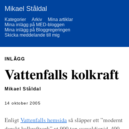
Mikael Ståldal
Kategorier
Arkiv
Mina artiklar
Mina inlägg på MED-bloggen
Mina inlägg på Bloggregeringen
Skicka meddelande till mig
INLÄGG
Vattenfalls kolkraft
Mikael Ståldal
14 oktober 2005
Enligt
Vattenfalls hemsida
så släpper ett ”modernt
danskt kolkraftverk” ut 900 ton svaveldioxid, 400