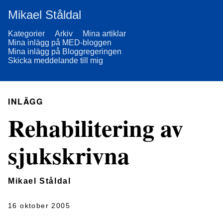
Mikael Ståldal
Kategorier
Arkiv
Mina artiklar
Mina inlägg på MED-bloggen
Mina inlägg på Bloggregeringen
Skicka meddelande till mig
INLÄGG
Rehabilitering av
sjukskrivna
Mikael Ståldal
16 oktober 2005