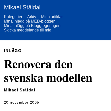
Mikael Ståldal
Kategorier
Arkiv
Mina artiklar
Mina inlägg på MED-bloggen
Mina inlägg på Bloggregeringen
Skicka meddelande till mig
INLÄGG
Renovera den
svenska modellen
Mikael Ståldal
20 november 2005