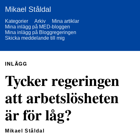
Mikael Ståldal
Kategorier
Arkiv
Mina artiklar
Mina inlägg på MED-bloggen
Mina inlägg på Bloggregeringen
Skicka meddelande till mig
INLÄGG
Tycker regeringen
att arbetslösheten
är för låg?
Mikael Ståldal