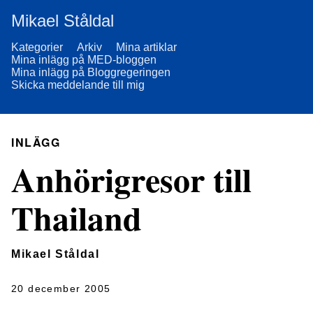
Mikael Ståldal
Kategorier
Arkiv
Mina artiklar
Mina inlägg på MED-bloggen
Mina inlägg på Bloggregeringen
Skicka meddelande till mig
INLÄGG
Anhörigresor till
Thailand
Mikael Ståldal
20 december 2005