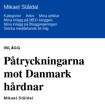
Mikael Ståldal
Kategorier
Arkiv
Mina artiklar
Mina inlägg på MED-bloggen
Mina inlägg på Bloggregeringen
Skicka meddelande till mig
INLÄGG
Påtryckningarna
mot Danmark
hårdnar
Mikael Ståldal