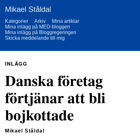
Mikael Ståldal
Kategorier
Arkiv
Mina artiklar
Mina inlägg på MED-bloggen
Mina inlägg på Bloggregeringen
Skicka meddelande till mig
INLÄGG
Danska företag
förtjänar att bli
bojkottade
Mikael Ståldal