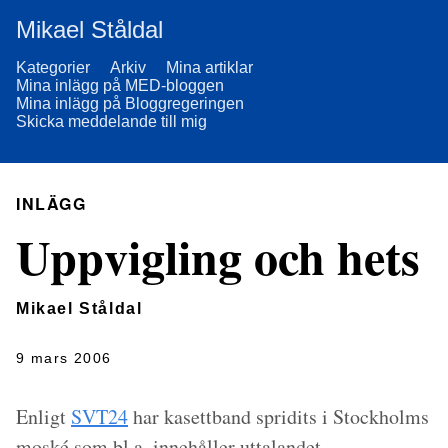
Mikael Ståldal
Kategorier
Arkiv
Mina artiklar
Mina inlägg på MED-bloggen
Mina inlägg på Bloggregeringen
Skicka meddelande till mig
INLÄGG
Uppvigling och hets
Mikael Ståldal
9 mars 2006
Enligt
SVT24
har kasettband spridits i Stockholms
moské som bl.a. innehåller uttalandet