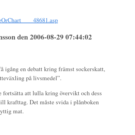
leOrChart____48681.asp
nsson den 2006-08-29 07:44:02
få igång en debatt kring främst sockerskatt,
atteväxling på livsmedel”.
 fortsätta att lulla kring övervikt och dess
ll krafttag. Det måste svida i plånboken
yttig mat.