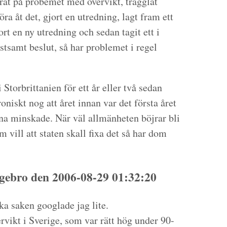
rat på probemet med övervikt, tragglat
a åt det, gjort en utredning, lagt fram ett
ort en ny utredning och sedan tagit ett i
tsamt beslut, så har problemet i regel
torbrittanien för ett år eller två sedan
niskt nog att året innan var det första året
rna minskade. När väl allmänheten böjrar bli
vill att staten skall fixa det så har dom
ebro den 2006-08-29 01:32:20
a saken googlade jag lite.
ervikt i Sverige, som var rätt hög under 90-