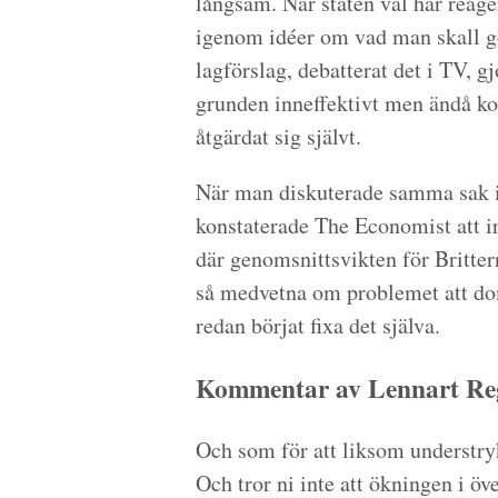
långsam. När staten väl har reage
igenom idéer om vad man skall gör
lagförslag, debatterat det i TV, gj
grunden inneffektivt men ändå kos
åtgärdat sig självt.
När man diskuterade samma sak i S
konstaterade The Economist att iro
där genomsnittsvikten för Britte
så medvetna om problemet att dom 
redan börjat fixa det själva.
Kommentar av Lennart Reg
Och som för att liksom understryk
Och tror ni inte att ökningen i öv