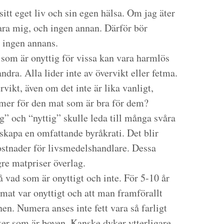
itt eget liv och sin egen hälsa. Om jag äter
ara mig, och ingen annan. Därför bör
 ingen annans.
som är onyttig för vissa kan vara harmlös
andra. Alla lider inte av övervikt eller fetma.
ikt, även om det inte är lika vanligt,
 mer för den mat som är bra för dem?
ig” och “nyttig” skulle leda till många svåra
kapa en omfattande byråkrati. Det blir
stnader för livsmedelshandlare. Dessa
gre matpriser överlag.
å vad som är onyttigt och inte. För 5-10 år
t mat var onyttigt och att man framförallt
n. Numera anses inte fett vara så farligt
cker som är boven. Kanske dyker ytterligare