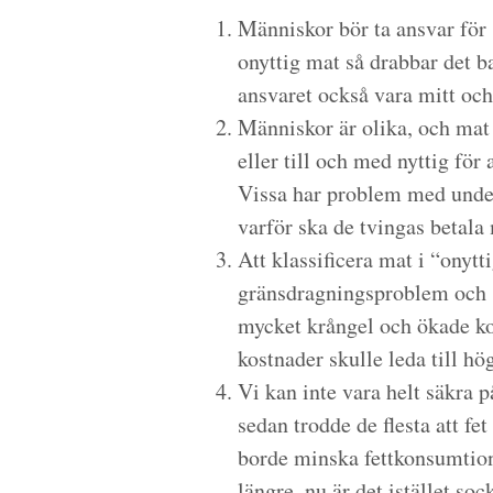
Människor bör ta ansvar för s
onyttig mat så drabbar det b
ansvaret också vara mitt och
Människor är olika, och mat 
eller till och med nyttig för 
Vissa har problem med underv
varför ska de tvingas betala
Att klassificera mat i “onytt
gränsdragningsproblem och s
mycket krångel och ökade ko
kostnader skulle leda till hö
Vi kan inte vara helt säkra p
sedan trodde de flesta att fe
borde minska fettkonsumtione
längre, nu är det istället so