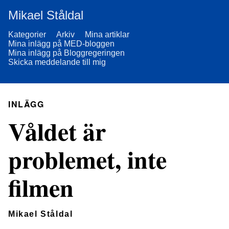
Mikael Ståldal
Kategorier
Arkiv
Mina artiklar
Mina inlägg på MED-bloggen
Mina inlägg på Bloggregeringen
Skicka meddelande till mig
INLÄGG
Våldet är
problemet, inte
filmen
Mikael Ståldal