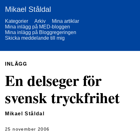
Mikael Ståldal
Kategorier
Arkiv
Mina artiklar
Mina inlägg på MED-bloggen
Mina inlägg på Bloggregeringen
Skicka meddelande till mig
INLÄGG
En delseger för
svensk tryckfrihet
Mikael Ståldal
25 november 2006