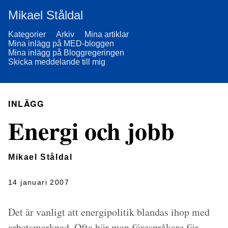
Mikael Ståldal
Kategorier
Arkiv
Mina artiklar
Mina inlägg på MED-bloggen
Mina inlägg på Bloggregeringen
Skicka meddelande till mig
INLÄGG
Energi och jobb
Mikael Ståldal
14 januari 2007
Det är vanligt att energipolitik blandas ihop med
arbetsmarknad. Ofta hör man förespråkare för