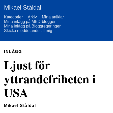
Mikael Ståldal
Kategorier
Arkiv
Mina artiklar
Mina inlägg på MED-bloggen
Mina inlägg på Bloggregeringen
Skicka meddelande till mig
INLÄGG
Ljust för
yttrandefriheten i
USA
Mikael Ståldal