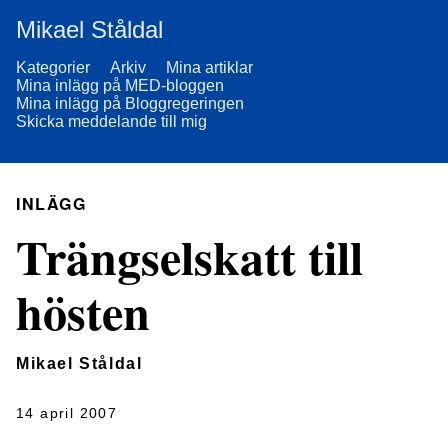
Mikael Ståldal
Kategorier
Arkiv
Mina artiklar
Mina inlägg på MED-bloggen
Mina inlägg på Bloggregeringen
Skicka meddelande till mig
INLÄGG
Trängselskatt till
hösten
Mikael Ståldal
14 april 2007