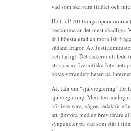
vad som ska vara tillåtet och inte
Helt fel! Att tvinga operatörerna 
bestämma är det mest skadliga. Va
är i högsta grad en moralisk fråga
sådana frågor. Att Justitieminister
och farligt. Det riskerar att leda t
stoppas av övernitiska Interneto
hotas yttrandefriheten på Internet
Att tala om “självreglering” för t
självreglering. Men den analogin h
bör inte vara, någon redaktör elle
att jämföra med en brevbärare ell
synpunkter på vad som står i tidn