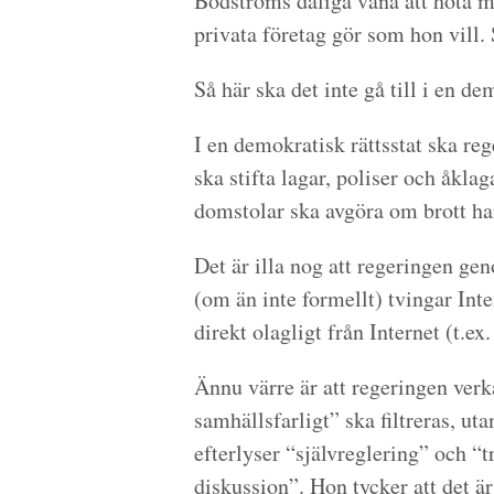
Bodströms dåliga vana att hota me
privata företag gör som hon vill.
Så här ska det inte gå till i en de
I en demokratisk rättsstat ska re
ska stifta lagar, poliser och åkla
domstolar ska avgöra om brott har
Det är illa nog att regeringen ge
(om än inte formellt) tvingar Inte
direkt olagligt från Internet (t.ex
Ännu värre är att regeringen verk
samhällsfarligt” ska filtreras, ut
efterlyser “självreglering” och “t
diskussion”. Hon tycker att det 