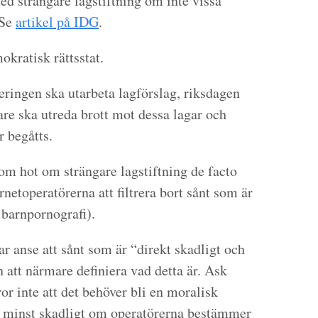
d strängare lagstiftning om inte vissa
 Se
artikel på IDG
.
mokratisk rättsstat.
geringen ska utarbeta lagförslag, riksdagen
gare ska utreda brott mot dessa lagar och
 begåtts.
nom hot om strängare lagstiftning de facto
rnetoperatörerna att filtrera bort sånt som är
. barnpornografi).
ar anse att sånt som är “direkt skadligt och
an att närmare definiera vad detta är. Ask
ror inte att det behöver bli en moralisk
är minst skadligt om operatörerna bestämmer