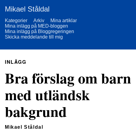
Mikael Ståldal
Kategorier
Arkiv
Mina artiklar
Mina inlägg på MED-bloggen
Mina inlägg på Bloggregeringen
Skicka meddelande till mig
INLÄGG
Bra förslag om barn
med utländsk
bakgrund
Mikael Ståldal