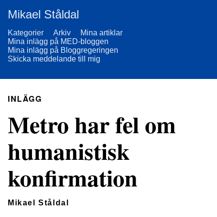
Mikael Ståldal
Kategorier
Arkiv
Mina artiklar
Mina inlägg på MED-bloggen
Mina inlägg på Bloggregeringen
Skicka meddelande till mig
INLÄGG
Metro har fel om
humanistisk
konfirmation
Mikael Ståldal