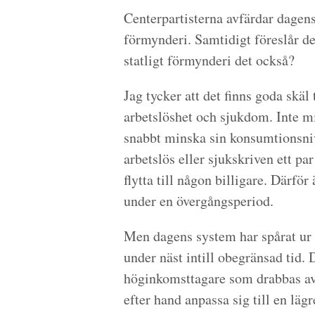
Centerpartisterna avfärdar dagens
förmynderi. Samtidigt föreslår de
statligt förmynderi det också?
Jag tycker att det finns goda skäl
arbetslöshet och sjukdom. Inte mi
snabbt minska sin konsumtionsniv
arbetslös eller sjukskriven ett pa
flytta till någon billigare. Därför
under en övergångsperiod.
Men dagens system har spårat ur 
under näst intill obegränsad tid. D
höginkomsttagare som drabbas av 
efter hand anpassa sig till en läg