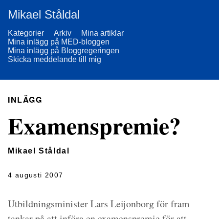
Mikael Ståldal
Kategorier
Arkiv
Mina artiklar
Mina inlägg på MED-bloggen
Mina inlägg på Bloggregeringen
Skicka meddelande till mig
INLÄGG
Examenspremie?
Mikael Ståldal
4 augusti 2007
Utbildningsminister Lars Leijonborg för fram
tankar på att införa en examenspremie för att