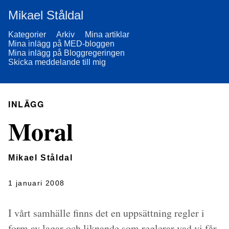
Mikael Ståldal
Kategorier
Arkiv
Mina artiklar
Mina inlägg på MED-bloggen
Mina inlägg på Bloggregeringen
Skicka meddelande till mig
INLÄGG
Moral
Mikael Ståldal
1 januari 2008
I vårt samhälle finns det en uppsättning regler i
form av lagar och liknande som reglerar vad vi får