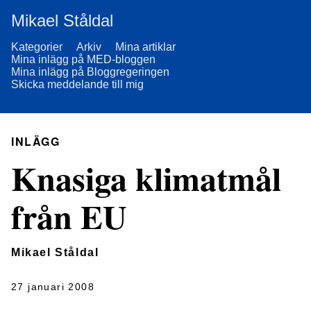
Mikael Ståldal
Kategorier
Arkiv
Mina artiklar
Mina inlägg på MED-bloggen
Mina inlägg på Bloggregeringen
Skicka meddelande till mig
INLÄGG
Knasiga klimatmål
från EU
Mikael Ståldal
27 januari 2008