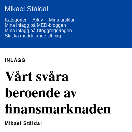
Mikael Ståldal
Kategorier
Arkiv
Mina artiklar
Mina inlägg på MED-bloggen
Mina inlägg på Bloggregeringen
Skicka meddelande till mig
INLÄGG
Vårt svåra
beroende av
finansmarknaden
Mikael Ståldal