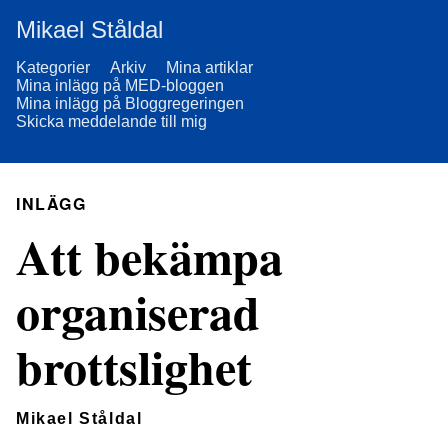
Mikael Ståldal
Kategorier
Arkiv
Mina artiklar
Mina inlägg på MED-bloggen
Mina inlägg på Bloggregeringen
Skicka meddelande till mig
INLÄGG
Att bekämpa
organiserad
brottslighet
Mikael Ståldal