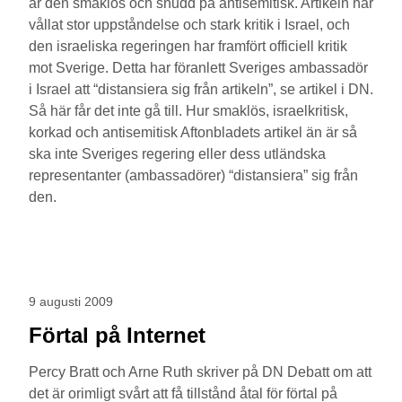
är den smaklös och snudd på antisemitisk. Artikeln har
vållat stor uppståndelse och stark kritik i Israel, och
den israeliska regeringen har framfört officiell kritik
mot Sverige. Detta har föranlett Sveriges ambassadör
i Israel att “distansiera sig från artikeln”, se artikel i DN.
Så här får det inte gå till. Hur smaklös, israelkritisk,
korkad och antisemitisk Aftonbladets artikel än är så
ska inte Sveriges regering eller dess utländska
representanter (ambassadörer) “distansiera” sig från
den.
9 augusti 2009
Förtal på Internet
Percy Bratt och Arne Ruth skriver på DN Debatt om att
det är orimligt svårt att få tillstånd åtal för förtal på