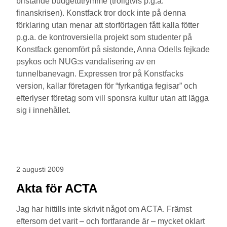
bristande budgetutrymme (troligtvis p.g.a.
finanskrisen). Konstfack tror dock inte på denna
förklaring utan menar att storförtagen fått kalla fötter
p.g.a. de kontroversiella projekt som studenter på
Konstfack genomfört på sistonde, Anna Odells fejkade
psykos och NUG:s vandalisering av en
tunnelbanevagn. Expressen tror på Konstfacks
version, kallar företagen för “fyrkantiga fegisar” och
efterlyser företag som vill sponsra kultur utan att lägga
sig i innehållet.
2 augusti 2009
Akta för ACTA
Jag har hittills inte skrivit något om ACTA. Främst
eftersom det varit – och fortfarande är – mycket oklart