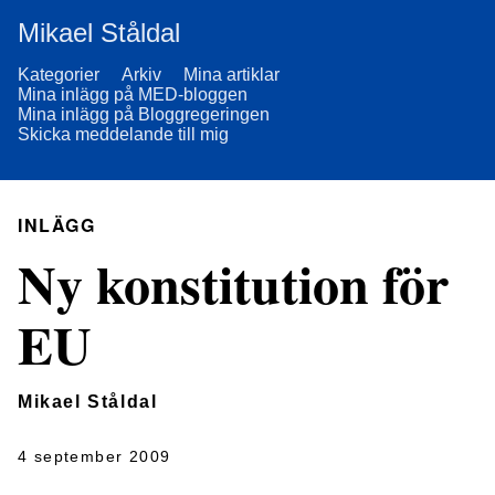
Mikael Ståldal
Kategorier
Arkiv
Mina artiklar
Mina inlägg på MED-bloggen
Mina inlägg på Bloggregeringen
Skicka meddelande till mig
INLÄGG
Ny konstitution för
EU
Mikael Ståldal
4 september 2009