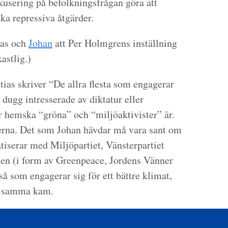
usering på befolkningsfrågan göra att
åka repressiva åtgärder.
ias och
Johan
att Per Holmgrens inställning
astlig.)
tias skriver
“De allra flesta som engagerar
tt dugg intresserade av diktatur eller
 hemska “gröna” och “miljöaktivister” är.
erna. Det som Johan hävdar må vara sant om
iserar med Miljöpartiet, Vänsterpartiet
lsen (i form av Greenpeace, Jordens Vänner
så som engagerar sig för ett bättre klimat,
er samma kam.