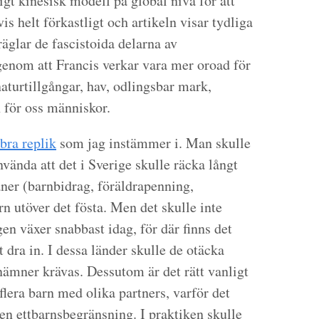
igt kinesisk modell på global nivå för att
is helt förkastligt och artikeln visar tydliga
glar de fascistoida delarna av
genom att Francis verkar vara mer oroad för
naturtillgångar, hav, odlingsbar mark,
 för oss människor.
bra replik
som jag instämmer i. Man skulle
ända att det i Sverige skulle räcka långt
ner (barnbidrag, föräldrapenning,
n utöver det fösta. Men det skulle inte
en växer snabbast idag, för där finns det
 dra in. I dessa länder skulle de otäcka
nämner krävas. Dessutom är det rätt vanligt
flera barn med olika partners, varför det
a en ettbarnsbegränsning. I praktiken skulle