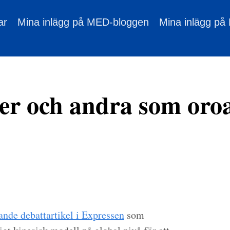
ar
Mina inlägg på MED-bloggen
Mina inlägg på
er och andra som oroa
nde debattartikel i Expressen
som