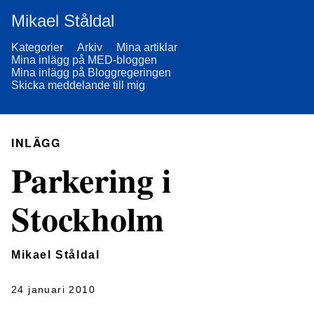
Mikael Ståldal
Kategorier
Arkiv
Mina artiklar
Mina inlägg på MED-bloggen
Mina inlägg på Bloggregeringen
Skicka meddelande till mig
INLÄGG
Parkering i
Stockholm
Mikael Ståldal
24 januari 2010