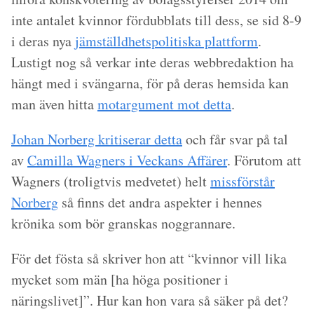
inte antalet kvinnor fördubblats till dess, se sid 8-9
i deras nya
jämställdhetspolitiska plattform
.
Lustigt nog så verkar inte deras webbredaktion ha
hängt med i svängarna, för på deras hemsida kan
man även hitta
motargument mot detta
.
Johan Norberg kritiserar detta
och får svar på tal
av
Camilla Wagners i Veckans Affärer
. Förutom att
Wagners (troligtvis medvetet) helt
missförstår
Norberg
så finns det andra aspekter i hennes
krönika som bör granskas noggrannare.
För det fösta så skriver hon att
“kvinnor vill lika
mycket som män [ha höga positioner i
näringslivet]”
. Hur kan hon vara så säker på det?