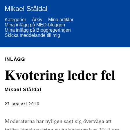
Mikael Ståldal
Kategorier
Arkiv
Mina artiklar
Mina inlägg på MED-bloggen
Mina inlägg på Bloggregeringen
Skicka meddelande till mig
INLÄGG
Kvotering leder fel
Mikael Ståldal
27 januari 2010
Moderaterna har nyligen sagt sig överväga att
införa könskvotering av bolagsstyrelser 2014 om