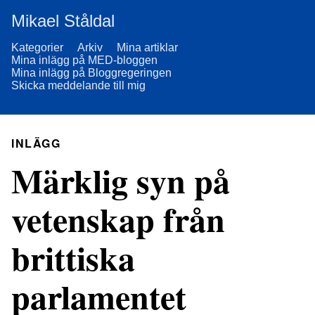
Mikael Ståldal
Kategorier
Arkiv
Mina artiklar
Mina inlägg på MED-bloggen
Mina inlägg på Bloggregeringen
Skicka meddelande till mig
INLÄGG
Märklig syn på
vetenskap från
brittiska
parlamentet