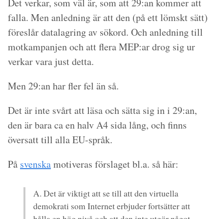
Det verkar, som väl är, som att 29:an kommer att
falla. Men anledning är att den (på ett lömskt sätt)
föreslår datalagring av sökord. Och anledning till
motkampanjen och att flera MEP:ar drog sig ur
verkar vara just detta.
Men 29:an har fler fel än så.
Det är inte svårt att läsa och sätta sig in i 29:an,
den är bara ca en halv A4 sida lång, och finns
översatt till alla EU-språk.
På
svenska
motiveras förslaget bl.a. så här:
A. Det är viktigt att se till att den virtuella
demokrati som Internet erbjuder fortsätter att
hålla en hög nivå och att den inte utgör något