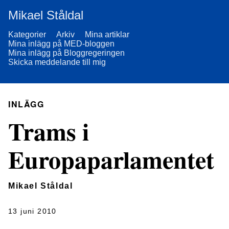
Mikael Ståldal
Kategorier
Arkiv
Mina artiklar
Mina inlägg på MED-bloggen
Mina inlägg på Bloggregeringen
Skicka meddelande till mig
INLÄGG
Trams i
Europaparlamentet
Mikael Ståldal
13 juni 2010