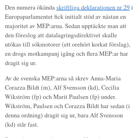
Den numera ökända
skriftliga deklarationen nr 29
i
Europaparlamentet fick initialt stöd av nästan en
majoritet av MEP:arna. Sedan upptäckte man att
den föreslog att datalagringsdirektivet skulle
utökas till sökmotorer (ett orehört korkat förslag),
en drogs motkampanj igång och flera MEP:ar har
dragit sig ur.
Av de svenska MEP:arna så skrev Anna-Maria
Corazza Bildt (m), Alf Svensson (kd), Cecilia
Wikström (fp) och Marit Paulsen (fp) under.
Wikström, Paulsen och Corazza Bildt har sedan (i
denna ordning) dragit sig ur, bara Alf Svensson
(kd) står fast.