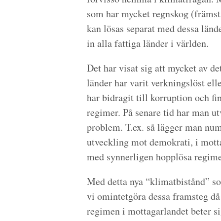
som har mycket regnskog (främst 
kan lösas separat med dessa länd
in alla fattiga länder i världen.
Det har visat sig att mycket av det
länder har varit verkningslöst ell
har bidragit till korruption och 
regimer. På senare tid har man ut
problem. T.ex. så lägger man nume
utveckling mot demokrati, i mottag
med synnerligen hopplösa regimer 
Med detta nya “klimatbistånd” som
vi omintetgöra dessa framsteg då 
regimen i mottagarlandet beter s