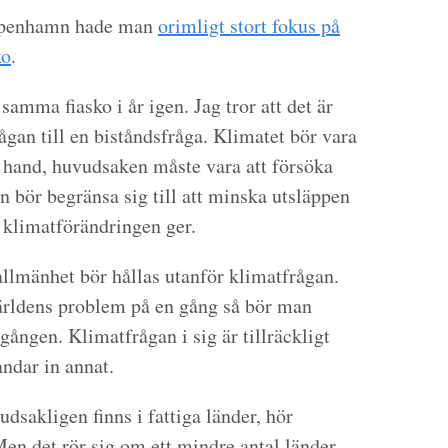
 Köpenhamn hade man
orimligt stort fokus på
ko
.
amma fiasko i år igen. Jag tror att det är
rågan till en biståndsfråga. Klimatet bör vara
a hand, huvudsaken måste vara att försöka
 bör begränsa sig till att minska utsläppen
 klimatförändringen ger.
llmänhet bör hållas utanför klimatfrågan.
 världens problem på en gång så bör man
gången. Klimatfrågan i sig är tillräckligt
ndar in annat.
sakligen finns i fattiga länder, hör
en det rör sig om ett mindre antal länder