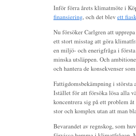
Inför förra årets klimatmöte i
finansiering
, och det blev
ett fias
Nu försöker Carlgren att upprepa s
ett stort misstag att göra klimatf
en miljö- och enerigfråga i först
minska utsläppen. Och ambitionen
och hantera de konsekvenser som
Fattigdomsbekämpning i största a
Istället för att försöka lösa alla
koncentrera sig på ett problem åt 
stor och komplex utan att man bla
Bevarandet av regnskog, som huvud
förvisso hemma i klimatfrågan. M