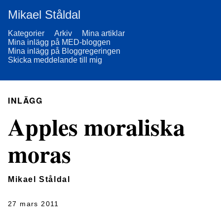
Mikael Ståldal
Kategorier
Arkiv
Mina artiklar
Mina inlägg på MED-bloggen
Mina inlägg på Bloggregeringen
Skicka meddelande till mig
INLÄGG
Apples moraliska
moras
Mikael Ståldal
27 mars 2011