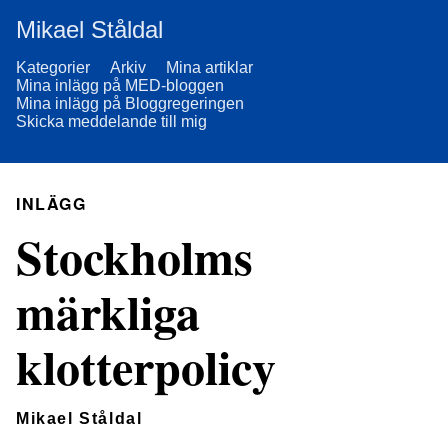
Mikael Ståldal
Kategorier
Arkiv
Mina artiklar
Mina inlägg på MED-bloggen
Mina inlägg på Bloggregeringen
Skicka meddelande till mig
INLÄGG
Stockholms
märkliga
klotterpolicy
Mikael Ståldal