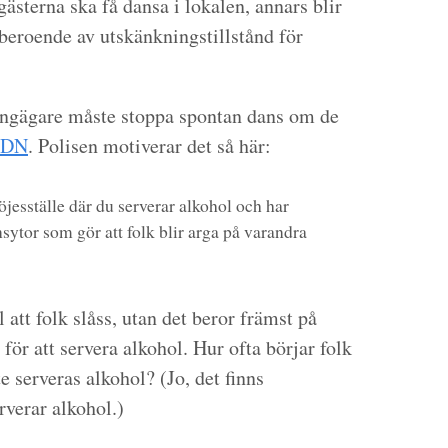
 gästerna ska få dansa i lokalen, annars blir
beroende av utskänkningstillstånd för
urangägare måste stoppa spontan dans om de
i DN
. Polisen motiverar det så här:
nöjesställe där du serverar alkohol och har
nsytor som gör att folk blir arga på varandra
 att folk slåss, utan det beror främst på
 för att servera alkohol. Hur ofta börjar folk
te serveras alkohol? (Jo, det finns
rverar alkohol.)