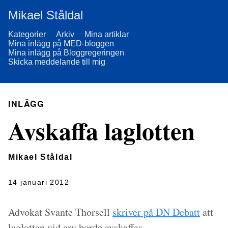
Mikael Ståldal
Kategorier
Arkiv
Mina artiklar
Mina inlägg på MED-bloggen
Mina inlägg på Bloggregeringen
Skicka meddelande till mig
INLÄGG
Avskaffa laglotten
Mikael Ståldal
14 januari 2012
Advokat Svante Thorsell
skriver på DN Debatt
att
laglotten vid arv borde avskaffas.