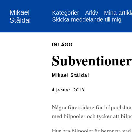
Mikael
Kategorier
Arkiv
Mina artikl
Ståldal
Skicka meddelande till mig
INLÄGG
Subventionera
Mikael Ståldal
4 januari 2013
Några företrädare för bilpoolsbr
med bilpooler och tycker att bilpo
Hur bra bilpooler är beror på vad