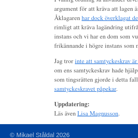
argument för att kräva att lagen 
Åklagaren
har dock överklagat de
rimligt att kräva lagändring utifr
instans och vi har en dom som vunn
frikännande i högre instans som 
Jag tror
inte att samtyckeskrav är
om ens samtyckeskrav hade hjälpt 
som tingsrätten gjorde i detta fal
samtyckeskravet påpekar
.
Uppdatering:
Läs även
Lisa Magnusson
.
© Mikael Ståldal 2026