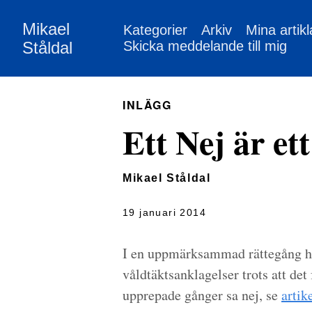
Mikael
Kategorier
Arkiv
Mina artikl
Ståldal
Skicka meddelande till mig
INLÄGG
Ett Nej är et
Mikael Ståldal
19 januari 2014
I en uppmärksammad rättegång har
våldtäktsanklagelser trots att det
upprepade gånger sa nej, se
artik