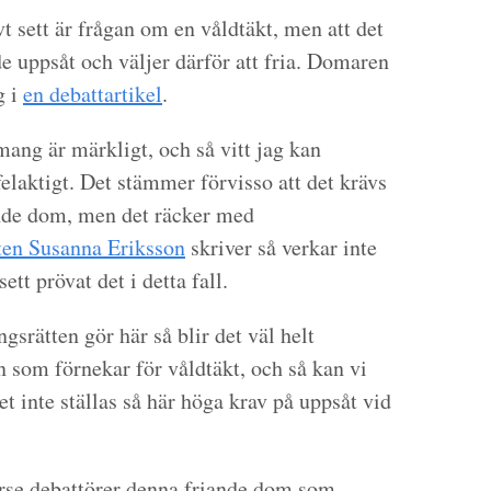
t sett är frågan om en våldtäkt, men att det
de uppsåt och väljer därför att fria. Domaren
g i
en debattartikel
.
mang är märkligt, och så vitt jag kan
felaktigt. Det stämmer förvisso att det krävs
lande dom, men det räcker med
sten Susanna Eriksson
skriver så verkar inte
ett prövat det i detta fall.
rätten gör här så blir det väl helt
 som förnekar för våldtäkt, och så kan vi
t inte ställas så här höga krav på uppsåt vid
erse debattörer denna friande dom som