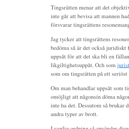
Tingsrätten menar att det objektiv
inte går att bevisa att mannen ha
försvarar tingsrättens resoneman
Jag tycker att tingsrättens resone
bedöma så är det också juridiskt 
uppsåt för att det ska bli en fäl
likgiltighetsuppåt. Och som
juri
som om tingsrätten på ett seriöst s
Om man behandlar uppsåt som tings
omöjligt att någonsin döma någon
inte ha det. Dessutom så brukar de
andra typer av brott.
I vanlig ordning så använder div