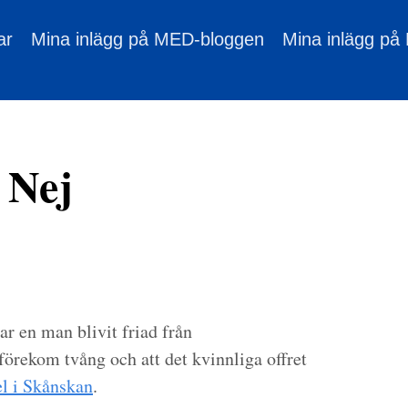
ar
Mina inlägg på MED-bloggen
Mina inlägg på
t Nej
 en man blivit friad från
 förekom tvång och att det kvinnliga offret
el i Skånskan
.