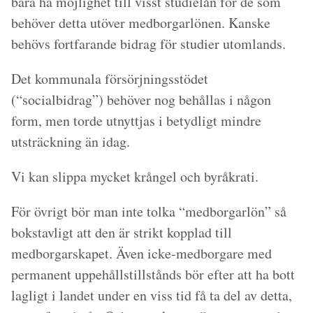
bara ha möjlighet till visst studielån för de som
behöver detta utöver medborgarlönen. Kanske
behövs fortfarande bidrag för studier utomlands.
Det kommunala försörjningsstödet
(“socialbidrag”) behöver nog behållas i någon
form, men torde utnyttjas i betydligt mindre
utsträckning än idag.
Vi kan slippa mycket krångel och byråkrati.
För övrigt bör man inte tolka “medborgarlön” så
bokstavligt att den är strikt kopplad till
medborgarskapet. Även icke-medborgare med
permanent uppehållstillstånds bör efter att ha bott
lagligt i landet under en viss tid få ta del av detta,