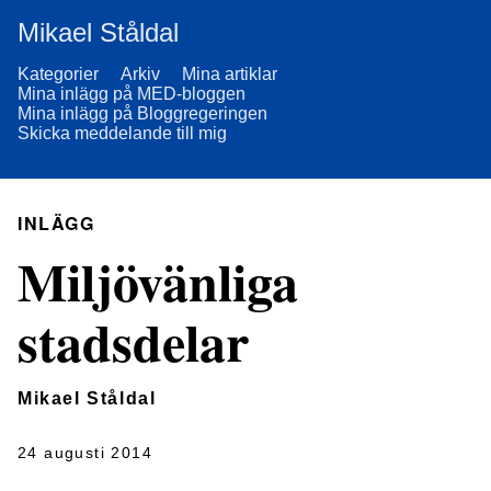
Mikael Ståldal
Kategorier
Arkiv
Mina artiklar
Mina inlägg på MED-bloggen
Mina inlägg på Bloggregeringen
Skicka meddelande till mig
INLÄGG
Miljövänliga
stadsdelar
Mikael Ståldal
24 augusti 2014