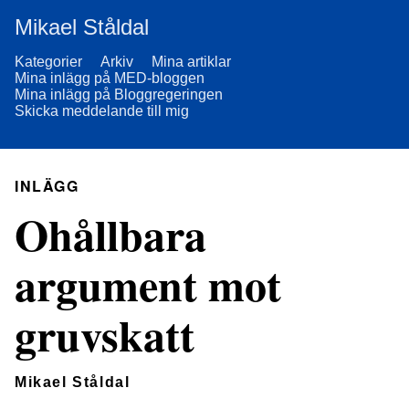
Mikael Ståldal
Kategorier
Arkiv
Mina artiklar
Mina inlägg på MED-bloggen
Mina inlägg på Bloggregeringen
Skicka meddelande till mig
INLÄGG
Ohållbara
argument mot
gruvskatt
Mikael Ståldal