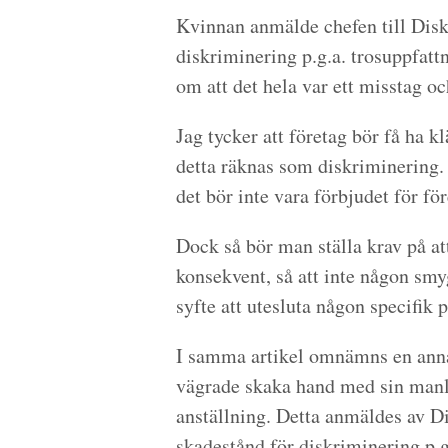
Kvinnan anmälde chefen till Di
diskriminering p.g.a. trosuppfattn
om att det hela var ett misstag oc
Jag tycker att företag bör få ha kl
detta räknas som diskriminering. 
det bör inte vara förbjudet för fö
Dock så bör man ställa krav på at
konsekvent, så att inte någon smy
syfte att utesluta någon specifik p
I samma artikel omnämns en anna
vägrade skaka hand med sin manl
anställning. Detta anmäldes av D
skadestånd för diskriminering p.g