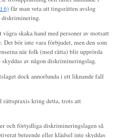
d 6)
får man veta att tingsrätten avslog
r diskriminering.
t vägra skaka hand med personer av motsatt
e. Det bör inte vara förbjudet, men den som
enserna när folk (med rätta) blir upprörda
e skyddas av någon diskrimineringslag.
tslaget dock annorlunda i ett liknande fall
 rättspraxis kring detta, trots att
över och förtydliga diskrimineringslagen så
motiverat beteende eller klädsel inte skyddas