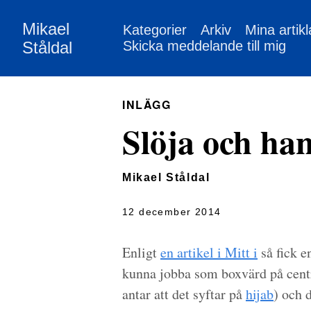
Mikael
Kategorier
Arkiv
Mina artikl
Ståldal
Skicka meddelande till mig
INLÄGG
Slöja och ha
Mikael Ståldal
12 december 2014
Enligt
en artikel i Mitt i
så fick e
kunna jobba som boxvärd på centra
antar att det syftar på
hijab
) och 