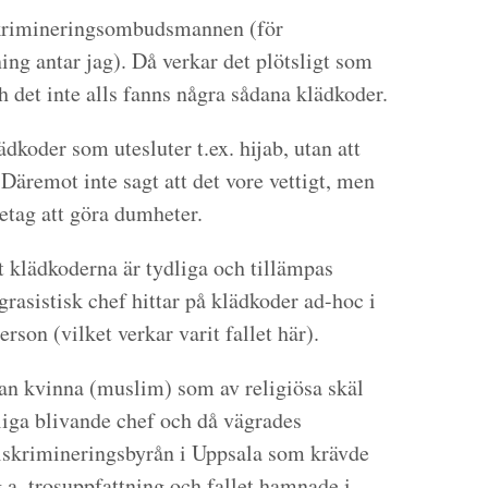
skrimineringsombudsmannen (för
ing antar jag). Då verkar det plötsligt som
h det inte alls fanns några sådana klädkoder.
ädkoder som utesluter t.ex. hijab, utan att
Däremot inte sagt att det vore vettigt, men
retag att göra dumheter.
t klädkoderna är tydliga och tillämpas
grasistisk chef hittar på klädkoder ad-hoc i
erson (vilket verkar varit fallet här).
n kvinna (muslim) som av religiösa skäl
iga blivande chef och då vägrades
iskrimineringsbyrån i Uppsala som krävde
.a. trosuppfattning och fallet hamnade i