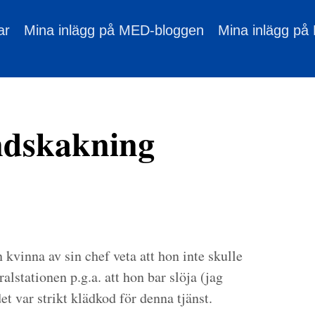
ar
Mina inlägg på MED-bloggen
Mina inlägg på
ndskakning
n kvinna av sin chef veta att hon inte skulle
lstationen p.g.a. att hon bar slöja (jag
det var strikt klädkod för denna tjänst.