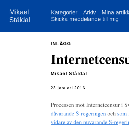
Mikael
Kategorier
Arkiv
Mina artikl
Ståldal
Skicka meddelande till mig
INLÄGG
Internetcens
Mikael Ståldal
23 januari 2016
Processen mot Internetcensur i 
dåvarande S-regeringen
och
som A
vidare av den nuvarande S-reger