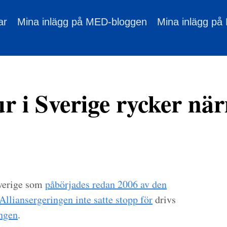
ar
Mina inlägg på MED-bloggen
Mina inlägg på
ur i Sverige rycker nä
Sverige som
påbörjades redan 2006 av den
lliansergeringen inte satte stopp för
drivs
ingen
.