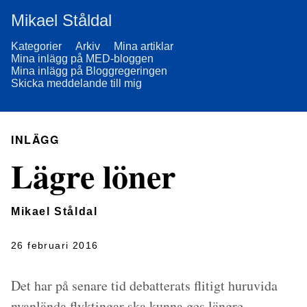
Mikael Ståldal
Kategorier
Arkiv
Mina artiklar
Mina inlägg på MED-bloggen
Mina inlägg på Bloggregeringen
Skicka meddelande till mig
INLÄGG
Lägre löner
Mikael Ståldal
26 februari 2016
Det har på senare tid debatterats flitigt huruvida
nyanlända flyktingar ska kunna ges längre