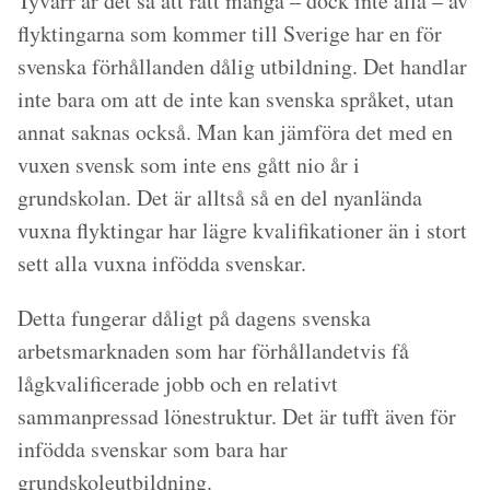
Tyvärr är det så att rätt många – dock inte alla – av
flyktingarna som kommer till Sverige har en för
svenska förhållanden dålig utbildning. Det handlar
inte bara om att de inte kan svenska språket, utan
annat saknas också. Man kan jämföra det med en
vuxen svensk som inte ens gått nio år i
grundskolan. Det är alltså så en del nyanlända
vuxna flyktingar har lägre kvalifikationer än i stort
sett alla vuxna infödda svenskar.
Detta fungerar dåligt på dagens svenska
arbetsmarknaden som har förhållandetvis få
lågkvalificerade jobb och en relativt
sammanpressad lönestruktur. Det är tufft även för
infödda svenskar som bara har
grundskoleutbildning.